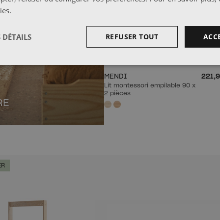
ies
.
 DÉTAILS
REFUSER TOUT
ACC
MENDI
221,9
Lit montessori empilable 90 x
2 pièces
RE
ER