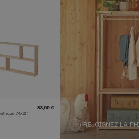
83,99 €
étrique 74x124
REJOIGNEZ LA PH