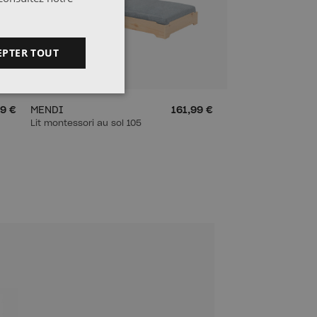
EPTER TOUT
9 €
MENDI
161,99 €
Lit montessori au sol 105