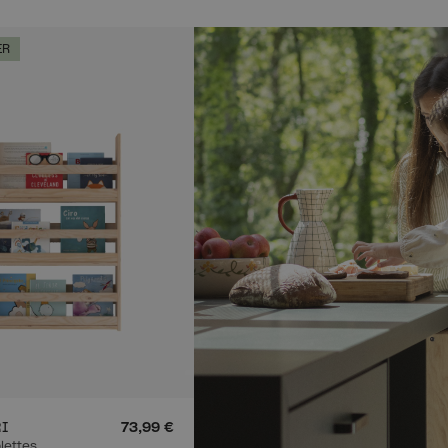
ER
I
73,99 €
lettes