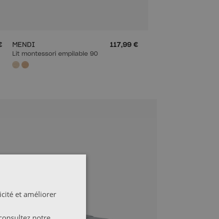
€
MENDI
117,99 €
Lit montessori empilable 90
cité et améliorer
consultez notre