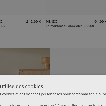
I
242,99 €
MENDI
94,99 
é 80
Lit montessori empilable 120x60
utilise des cookies
s cookies et des données personnelles pour personnaliser la publi
ter, refuser ou configurer vos préférences. Pour en savoir plus, 