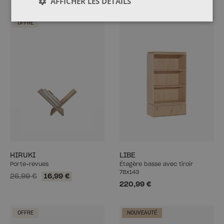
AFFICHER LES DÉTAILS
OFFRE
HIRUKI
LIBE
Porte-revues
Étagère basse avec tiroir
78x143
26,99 €
16,99 €
220,99 €
OFFRE
NOUVEAUTÉ