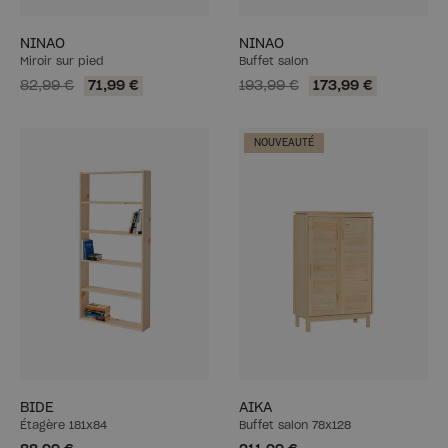
NINAO
NINAO
Miroir sur pied
Buffet salon
82,99 €
71,99 €
193,99 €
173,99 €
NOUVEAUTÉ
BIDE
AIKA
Étagère 181x84
Buffet salon 78x128