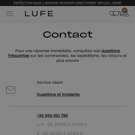
EXPÉDITION SOUS 1 SEMAINE MAXIMUM DIRECTEMENT DEPUIS L’USINE
0
Contact
Pour une réponse immédiate, consultez nos
questions
fréquentes
sur les commandes, les expéditions, les retours et
plus encore
Service client
Questions et incidents
+34 943 810 795
L-V : DE 10:00 À 17:00 h
S : DE 10:00 À 13:00 h