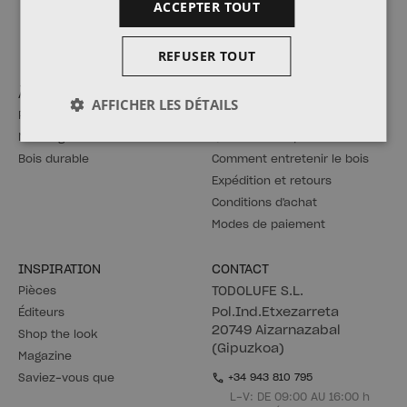
ACCEPTER TOUT
S'ABONNER
REFUSER TOUT
À PROPOS DE LA MARQUE
AIDE
AFFICHER LES DÉTAILS
Philosophie LUFE
Montage
Nos origines
Questions fréquentes
Bois durable
Comment entretenir le bois
Expédition et retours
Conditions d'achat
Modes de paiement
INSPIRATION
CONTACT
Pièces
TODOLUFE S.L.
Pol.Ind.Etxezarreta
Éditeurs
20749 Aizarnazabal
Shop the look
(Gipuzkoa)
Magazine
Saviez-vous que
+34 943 810 795
L-V: DE 09:00 AU 16:00 h