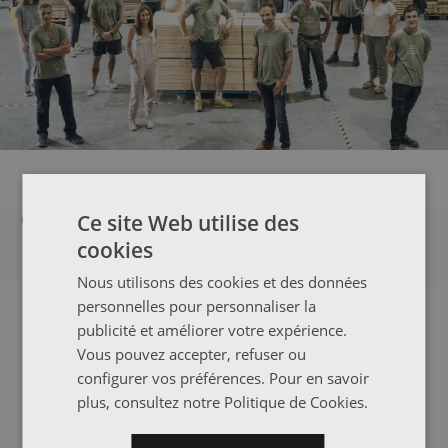
Ce site Web utilise des
CE QUE NOS CLIENTS DISENT
cookies
Nous utilisons des cookies et des données
personnelles pour personnaliser la
NEWSLETTER
publicité et améliorer votre expérience.
Tout juste sorti de l'usine
Vous pouvez accepter, refuser ou
configurer vos préférences. Pour en savoir
plus, consultez notre
Politique de Cookies
.
Vous voulez être le premier à connaître nos offres, nos
promotions et nos nouveautés ?