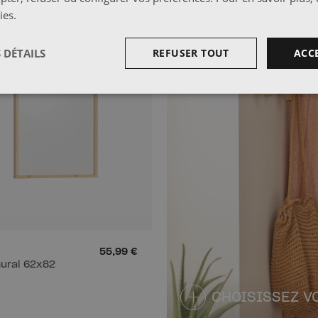
ies
.
 DÉTAILS
REFUSER TOUT
ACC
55,99 €
mural 62x82
CHOISISSEZ V