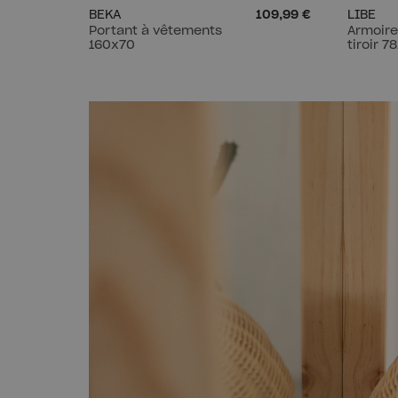
BEKA
109,99 €
LIBE
Portant à vêtements
Armoire
160x70
tiroir 7