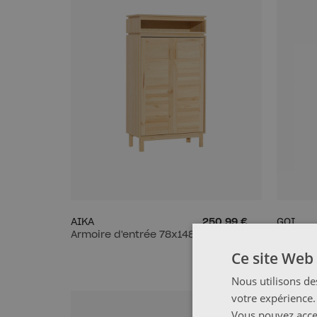
AIKA
250,99 €
GOI
Armoire d'entrée 78x148
Patère
Ce site Web 
Nous utilisons de
votre expérience.
NOUV
Vous pouvez accep