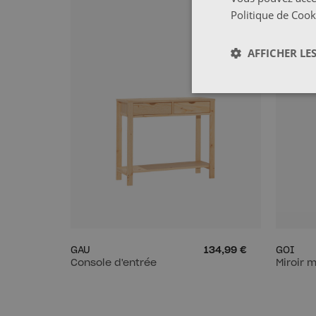
Politique de Cook
AFFICHER LES
GAU
134,99 €
GOI
Console d'entrée
Miroir 