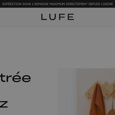
EXPÉDITION SOUS 1 SEMAINE MAXIMUM DIRECTEMENT DEPUIS L’USINE
trée
ez