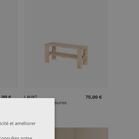
,99 €
LAUKI
75,99 €
Banc à chaussures
cité et améliorer
consultez notre