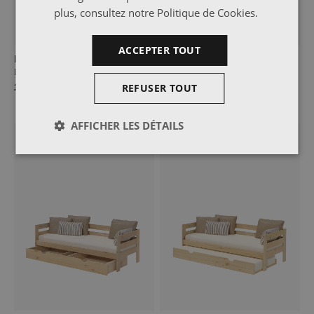
plus, consultez notre
Politique de Cookies
.
ACCEPTER TOUT
LORE
LORE
Lit banquette 80
Lit banquette 80 avec matelas
et dossier
REFUSER TOUT
121,99 €
358,99 €
AFFICHER LES DÉTAILS