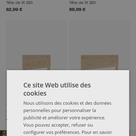
Tête de lit 160
Tête de lit 180
82,99 €
88,99 €
Ce site Web utilise des
cookies
Nous utilisons des cookies et des données
TESTA
TESTA
personnelles pour personnaliser la
Tête de lit 90 sur pied
Tête de lit quatre 135 sur pied
publicité et améliorer votre expérience.
42,99 €
67,99 €
Vous pouvez accepter, refuser ou
configurer vos préférences. Pour en savoir