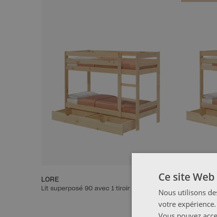
Ce site Web 
LORE
326,99 €
LORE
Lit superposé 90 avec 1 tiroir
Lit superposé
Nous utilisons de
votre expérience.
Vous pouvez accep