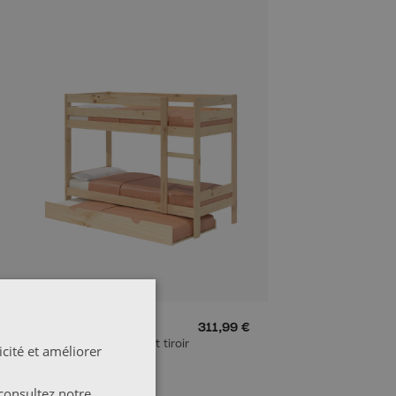
€
LORE
311,99 €
Lit superposé 80 avec lit tiroir
cité et améliorer
consultez notre