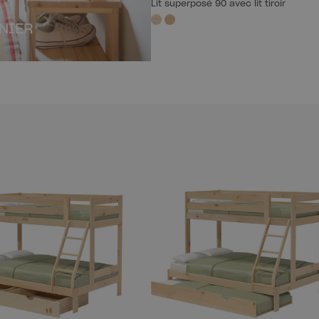
Lit superposé 90 avec lit tiroir
NIER