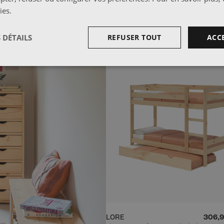
ies
.
BESTSELLER
 DÉTAILS
REFUSER TOUT
ACC
LORE
306,9