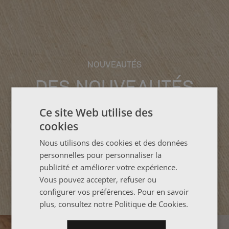
MONTESSORI
MONTESSORI
LIBE&AIKA
TABLES DE CHEVET
TABLES DE CHEVET
NOUVEAUTÉS
LIBE&AIKA
DES ARMOIRES
DE NOUVEAUX
DE NOUVEAUX
NOUVEAUX TABLES
DES NOUVEAUTÉS
COMPLÉTEZ
COMPLÉTEZ
MODULAIRES QUI
LITS POUR UN
LITS POUR UN
VOTRE CHAMBRE À
VOTRE CHAMBRE À
À LANGER POUR
À NE PAS
Ce site Web utilise des
ÉVOLUENT AVEC
SOMMEIL PLUS
SOMMEIL PLUS
MANQUER
COUCHER
COUCHER
BÉBÉ
cookies
VOUS
SÛR
SÛR
Nous utilisons des cookies et des données
personnelles pour personnaliser la
voir la collection
voir la collection
voir la collection
découvrez-les
publicité et améliorer votre expérience.
voir la collection
découvrez-les
découvrez-les
Vous pouvez accepter, refuser ou
configurer vos préférences. Pour en savoir
plus, consultez notre
Politique de Cookies
.