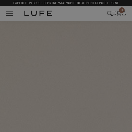
EXPÉDITION SOUS 1 SEMAINE MAXIMUM DIRECTEMENT DEPUIS L’USINE
0