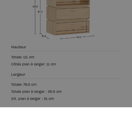
Hauteur
Totale: 111 cm
Côtés plan à langer: 11 cm
Largeur
Totale: 78.5 cm
Totale plan à langer : 55.5 cm
Int. plan à langer : 51 cm
Profondeur
Totale jusqu'au mur: 73.5 cm
Int. plan à langer: 71.5 cm