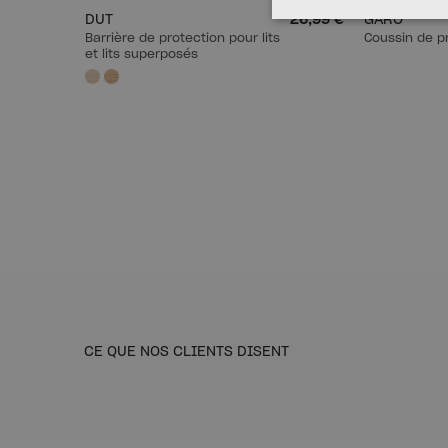
DUT
26,99 €
GARO
Barrière de protection pour lits
Coussin de p
et lits superposés
CE QUE NOS CLIENTS DISENT