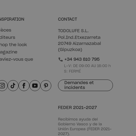
NSPIRATION
CONTACT
ièces
TODOLUFE S.L.
diteurs
Pol.Ind.Etxezarreta
20749 Aizarnazabal
hop the look
(Gipuzkoa)
agazine
aviez-vous que
+34 943 810 795
L-V: DE 09:00 AU 16:00 h
S: FERMÉ
Demandes et
incidents
FEDER 2021-2027
Recibimos ayuda del
Gobierno Vasco y de la
Unión Europea (FEDER 2021-
2027).