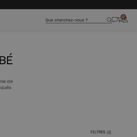
0
Que cherchez-vous ?
BÉ
ème de
iqués
FILTRES