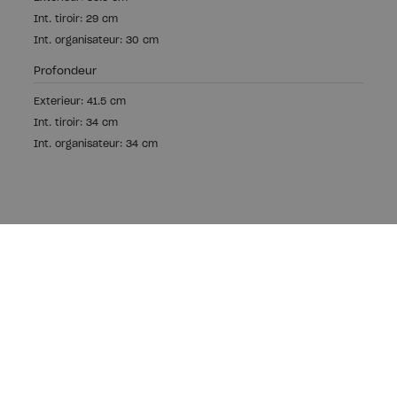
Int. tiroir: 29 cm
Int. organisateur: 30 cm
Profondeur
Exterieur: 41.5 cm
Int. tiroir: 34 cm
Int. organisateur: 34 cm
Bois écologique,
production locale
Nous fabriquons nos meubles avec du bois durable
certifié PEFC.
Production locale dans notre usine d'Aizarnazabal, Pays