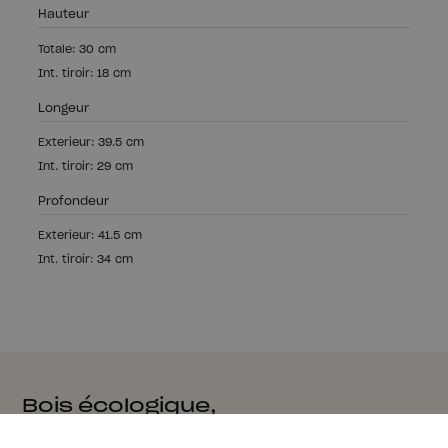
Hauteur
Totale: 30 cm
Int. tiroir: 18 cm
Longeur
Exterieur: 39.5 cm
Int. tiroir: 29 cm
Profondeur
Exterieur: 41.5 cm
Int. tiroir: 34 cm
Bois écologique,
production locale