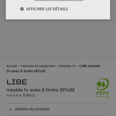
AFFICHER LES DÉTAILS
LIBE meuble
Accueil
Meubles de rangement
Meubles TV
TV avec 2 tiroirs 157x32
LIBE
meuble tv avec 2 tiroirs 157x32
Détails du produit