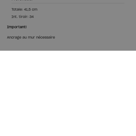
Totale: 41,5 cm
Int. tiroir: 34
Important!
Ancrage au mur nécessaire
Bois écologique,
production locale
Nous fabriquons nos meubles avec du bois durable
certifié PEFC.
Production locale dans notre usine d'Aizarnazabal, Pays
Basque espagnol.