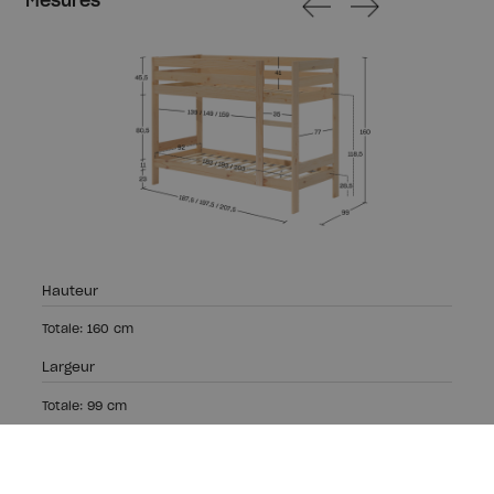
Mesures
Hauteur
Totale: 160 cm
Largeur
Totale: 99 cm
Longeur
Totale 190: 197,5 cm