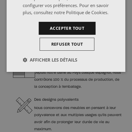
configurer vos préférences. Pour en savoir
plus, consultez notre
Politique de Cookies
.
ACCEPTER TOUT
De notre usine à votre maison
REFUSER TOUT
avec amour et responsabilité
AFFICHER LES DÉTAILS
Production locale
Depuis notre usine au Pays basque espagnol, nous
contrôlons 100 % du processus de production, de
la conception à l'emballage.
Des designs polyvalents
Nous concevons des meubles en pensant à leur
polyvalence et aux multiples usages qu'ils peuvent
avoir afin de prolonger leur durée de vie au
maximum.