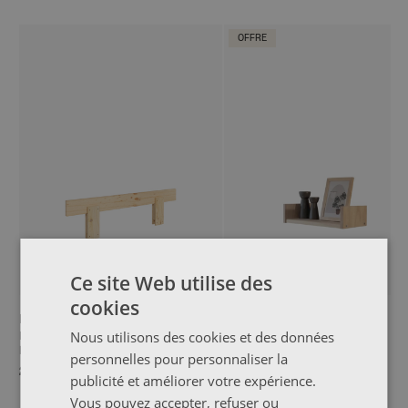
OFFRE
Ce site Web utilise des
cookies
DUT
GOI
Nous utilisons des cookies et des données
Barrière de protection pour lits et
Étagère murale 44x21
lits superposés
personnelles pour personnaliser la
26,99 €
16,99 €
26,99 €
publicité et améliorer votre expérience.
Vous pouvez accepter, refuser ou