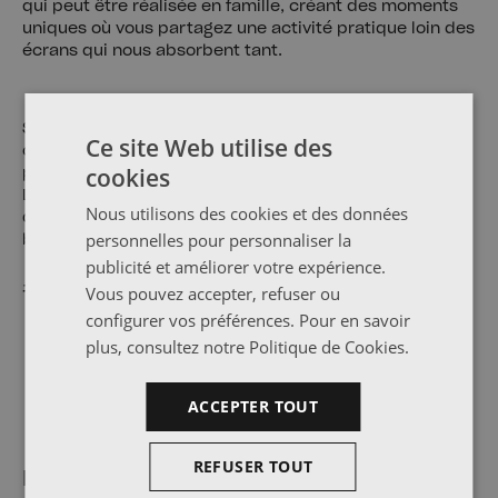
qui peut être réalisée en famille, créant des moments
uniques où vous partagez une activité pratique loin des
écrans qui nous absorbent tant.
Si vous n'êtes pas familier avec le montage de meubles
Ce site Web utilise des
ou si vous préférez la commodité des meubles
cookies
préemballés, l'achat de meubles DIY peut être un défi.
Le choix entre le bricolage et le montage de meubles
Nous utilisons des cookies et des données
dépend de vos préférences personnelles, de vos
personnelles pour personnaliser la
besoins et de vos compétences.
publicité et améliorer votre expérience.
#MeublesDIY #EcoDesign #MeublesEnBois
Vous pouvez accepter, refuser ou
configurer vos préférences. Pour en savoir
plus, consultez notre
Politique de Cookies
.
ACCEPTER TOUT
REFUSER TOUT
Des meubles écologiques à usages