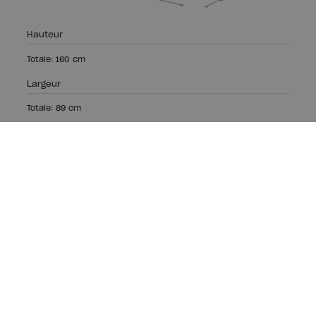
Hauteur
Totale: 160 cm
Largeur
Totale: 89 cm
Longeur
Totale 180: 187,5 cm
Totale 190: 197,5 cm
Totale 200: 207,5 cm
Bois écologique,
production locale