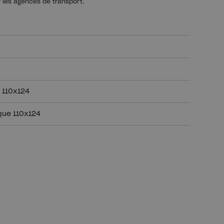
r les agences de transport.
 110x124
que 110x124