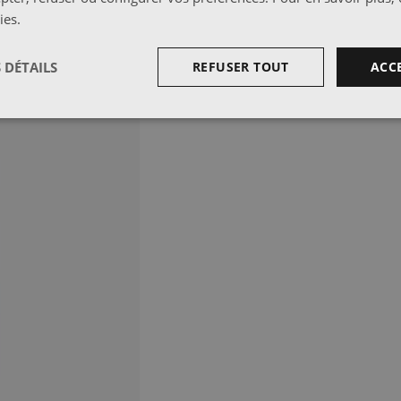
ies
.
 DÉTAILS
REFUSER TOUT
ACC