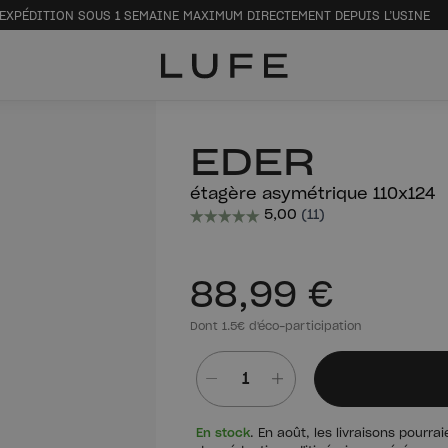
EXPÉDITION SOUS 1 SEMAINE MAXIMUM DIRECTEMENT DEPUIS L’USINE
EDER
étagère asymétrique 110x124
88,99 €
Dont 1.5€ d'éco-participation
Quantité
En stock
. En août, les livraisons pourr