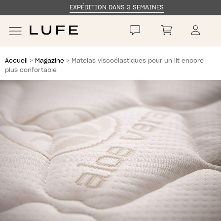
EXPÉDITION DANS 3 SEMAINES
Skip
Skip
to
to
navigation
content
Accueil
>
Magazine
> Matelas viscoélastiques pour un lit encore
plus confortable